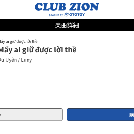
楽曲詳細
ấy ai giữ được lời thề
Mấy ai giữ được lời thề
Du Uyên
Luny
購