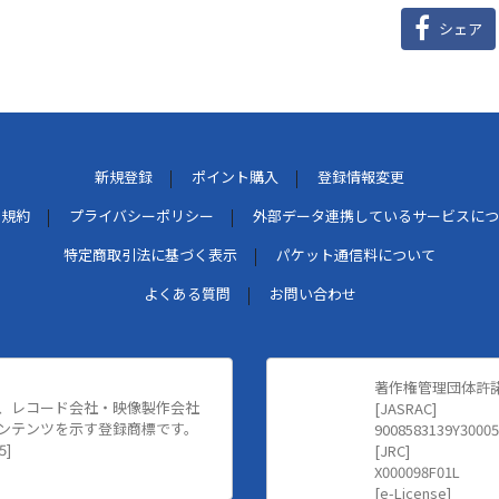
シェア
新規登録
ポイント購入
登録情報変更
用規約
プライバシーポリシー
外部データ連携しているサービスにつ
特定商取引法に基づく表示
パケット通信料について
よくある質問
お問い合わせ
著作権管理団体許
、レコード会社・映像製作会社
[JASRAC]
ンテンツを示す登録商標です。
9008583139Y30005
5]
[JRC]
X000098F01L
[e-License]