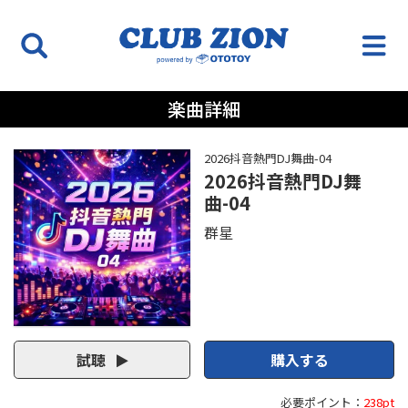
楽曲詳細
2026抖音熱門DJ舞曲-04
2026抖音熱門DJ舞
曲-04
群星
試聴
購入する
必要ポイント：
238pt