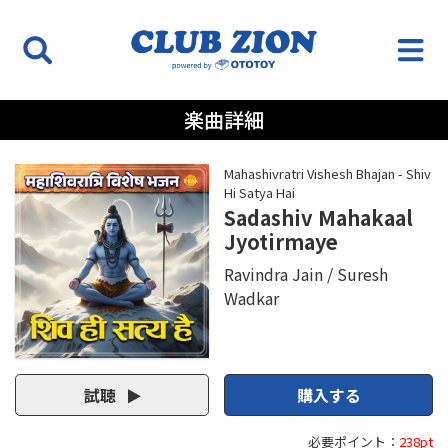
楽曲詳細
Mahashivratri Vishesh Bhajan - Shiv
Hi Satya Hai
Sadashiv Mahakaal
Jyotirmaye
Ravindra Jain
Suresh
Wadkar
試聴
購入する
必要ポイント：
238pt