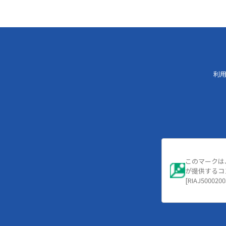
利
このマークは
が提供するコ
[RIAJ5000200