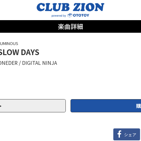
楽曲詳細
LUMINOUS
SLOW DAYS
ONEDER
DIGITAL NINJA
購
シェア