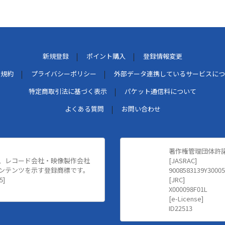
新規登録
ポイント購入
登録情報変更
用規約
プライバシーポリシー
外部データ連携しているサービスにつ
特定商取引法に基づく表示
パケット通信料について
よくある質問
お問い合わせ
著作権管理団体許
、レコード会社・映像製作会社
[JASRAC]
ンテンツを示す登録商標です。
9008583139Y30005
5]
[JRC]
X000098F01L
[e-License]
ID22513