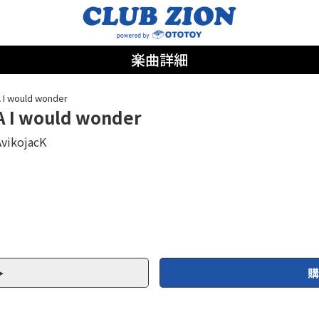
楽曲詳細
 I would wonder
A I would wonder
AvikojacK
購