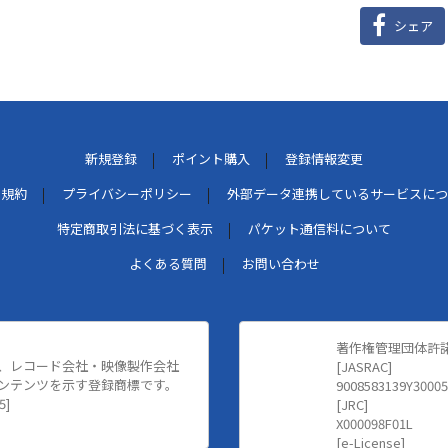
シェア
新規登録
ポイント購入
登録情報変更
用規約
プライバシーポリシー
外部データ連携しているサービスにつ
特定商取引法に基づく表示
パケット通信料について
よくある質問
お問い合わせ
著作権管理団体許
、レコード会社・映像製作会社
[JASRAC]
ンテンツを示す登録商標です。
9008583139Y30005
5]
[JRC]
X000098F01L
[e-License]