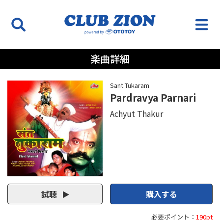
楽曲詳細
Sant Tukaram
Pardravya Parnari
Achyut Thakur
試聴
購入する
必要ポイント：
190pt