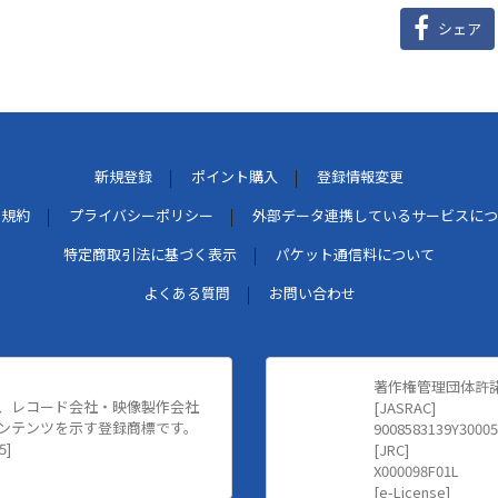
シェア
新規登録
ポイント購入
登録情報変更
用規約
プライバシーポリシー
外部データ連携しているサービスにつ
特定商取引法に基づく表示
パケット通信料について
よくある質問
お問い合わせ
著作権管理団体許
、レコード会社・映像製作会社
[JASRAC]
ンテンツを示す登録商標です。
9008583139Y30005
5]
[JRC]
X000098F01L
[e-License]