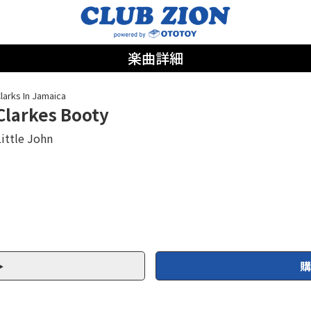
楽曲詳細
larks In Jamaica
Clarkes Booty
Little John
購