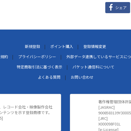
シェア
新規登録
ポイント購入
登録情報変更
用規約
プライバシーポリシー
外部データ連携しているサービスにつ
特定商取引法に基づく表示
パケット通信料について
よくある質問
お問い合わせ
著作権管理団体許
、レコード会社・映像製作会社
[JASRAC]
ンテンツを示す登録商標です。
9008583139Y30005
5]
[JRC]
X000098F01L
[e-License]