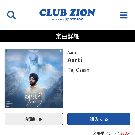
楽曲詳細
Aarti
Aarti
Tej Osaan
試聴
購入する
必要ポイント：
238pt