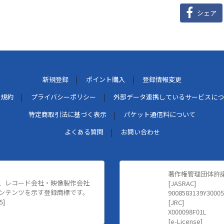
シェア
新規登録
ポイント購入
登録情報変更
用規約
プライバシーポリシー
外部データ連携しているサービスにつ
特定商取引法に基づく表示
パケット通信料について
よくある質問
お問い合わせ
著作権管理団体許
、レコード会社・映像製作会社
[JASRAC]
ンテンツを示す登録商標です。
9008583139Y30005
5]
[JRC]
X000098F01L
[e-License]