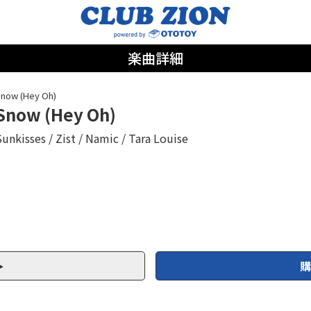
楽曲詳細
now (Hey Oh)
Snow (Hey Oh)
Sunkisses
Zist
Namic
Tara Louise
購