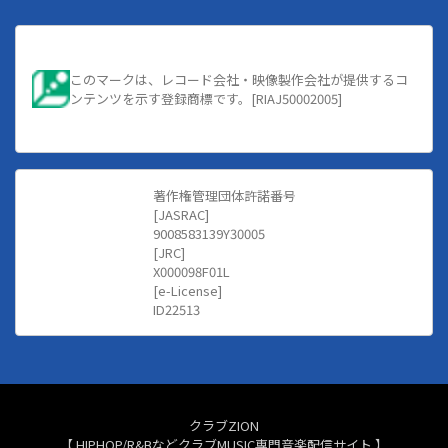
このマークは、レコード会社・映像製作会社が提供するコ
ンテンツを示す登録商標です。[RIAJ50002005]
著作権管理団体許諾番号
[JASRAC]
9008583139Y30005
[JRC]
X000098F01L
[e-License]
ID22513
クラブZION
【 HIPHOP/R&BなどクラブMUSIC専門音楽配信サイト 】