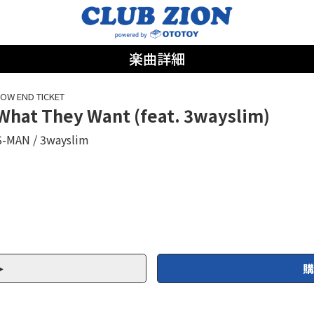
楽曲詳細
OW END TICKET
What They Want (feat. 3wayslim)
S-MAN
3wayslim
購