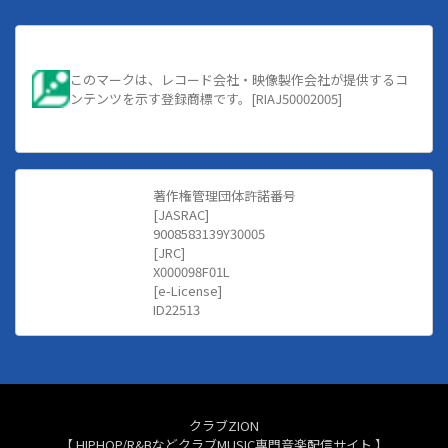
このマークは、レコード会社・映像製作会社が提供するコ
ンテンツを示す登録商標です。[RIAJ50002005]
著作権管理団体許諾番号
[JASRAC]
9008583139Y30005
[JRC]
X000098F01L
[e-License]
ID22513
クラブZION
【 HIPHOP/R&BなどクラブMUSIC専門音楽配信サイト 】