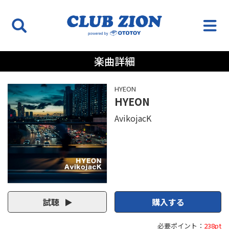
楽曲詳細
HYEON
HYEON
AvikojacK
試聴
購入する
必要ポイント：
238pt