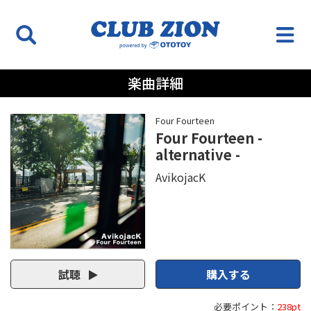
楽曲詳細
Four Fourteen
Four Fourteen -
alternative -
AvikojacK
試聴
購入する
必要ポイント：
238pt