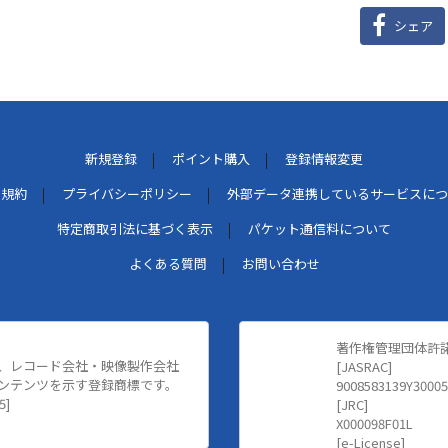
シェア
新規登録
ポイント購入
登録情報変更
用規約
プライバシーポリシー
外部データ連携しているサービスにつ
特定商取引法に基づく表示
パケット通信料について
よくある質問
お問い合わせ
著作権管理団体許
、レコード会社・映像製作会社
[JASRAC]
ンテンツを示す登録商標です。
9008583139Y30005
5]
[JRC]
X000098F01L
[e-License]