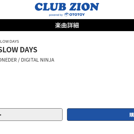
楽曲詳細
SLOW DAYS
SLOW DAYS
ONEDER
DIGITAL NINJA
購