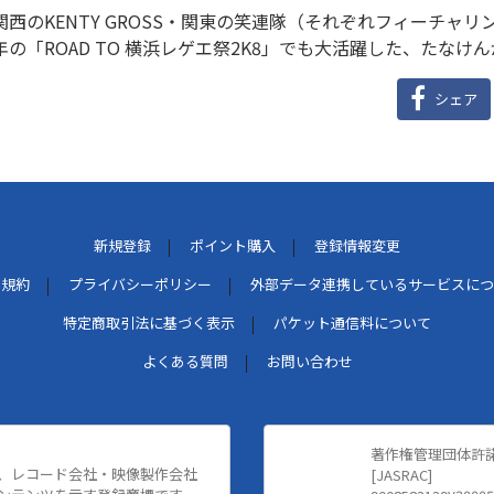
関西のKENTY GROSS・関東の笑連隊（それぞれフィーチャ
年の「ROAD TO 横浜レゲエ祭2K8」でも大活躍した、たなけん
シェア
新規登録
ポイント購入
登録情報変更
用規約
プライバシーポリシー
外部データ連携しているサービスにつ
特定商取引法に基づく表示
パケット通信料について
よくある質問
お問い合わせ
著作権管理団体許
、レコード会社・映像製作会社
[JASRAC]