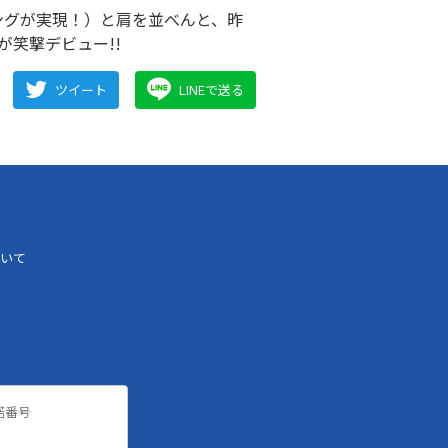
リングが実現！）と肩を並べんと、昨
が笑撃デビュー!!
ツイート
LINEで送る
いて
諾番号