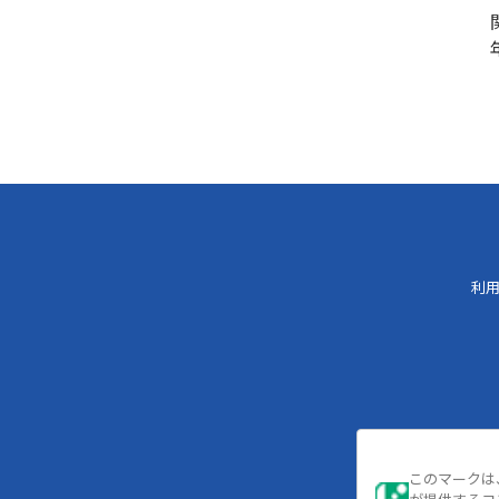
利
このマークは