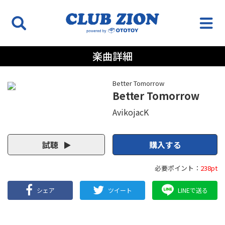
楽曲詳細
Better Tomorrow
Better Tomorrow
AvikojacK
試聴
購入する
必要ポイント：
238pt
シェア
ツイート
LINEで送る