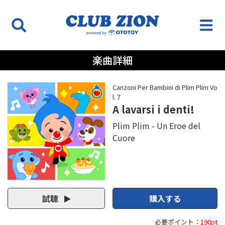
楽曲詳細
Canzoni Per Bambini di Plim Plim Vo
l. 7
A lavarsi i denti!
Plim Plim - Un Eroe del
Cuore
試聴
購入する
必要ポイント：
190pt