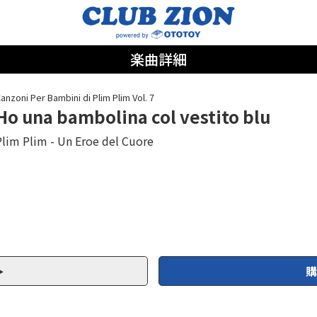
楽曲詳細
anzoni Per Bambini di Plim Plim Vol. 7
Ho una bambolina col vestito blu
Plim Plim - Un Eroe del Cuore
購