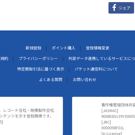
シェア
新規登録
ポイント購入
登録情報変更
用規約
プライバシーポリシー
外部データ連携しているサービスにつ
特定商取引法に基づく表示
パケット通信料について
よくある質問
お問い合わせ
著作権管理団体許
、レコード会社・映像製作会社
[JASRAC]
ンテンツを示す登録商標です。
9008583139Y30005
5]
[JRC]
X000098F01L
[e-License]