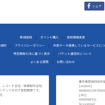
シェア
新規登録
ポイント購入
登録情報変更
用規約
プライバシーポリシー
外部データ連携しているサービスにつ
特定商取引法に基づく表示
パケット通信料について
よくある質問
お問い合わせ
著作権管理団体許
、レコード会社・映像製作会社
[JASRAC]
ンテンツを示す登録商標です。
9008583139Y30005
5]
[JRC]
X000098F01L
[e-License]