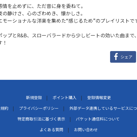
感情を止めずに、ただ音に身を委ねて。
夜の静けさ、心のざわめき、懐かしさ。
エモーショナルな洋楽を集めた“感じるため”のプレイリストで
ポップとR&B、スローバラードから少しビートの効いた曲まで
す！
シェア
新規登録
ポイント購入
登録情報変更
用規約
プライバシーポリシー
外部データ連携しているサービスにつ
特定商取引法に基づく表示
パケット通信料について
よくある質問
お問い合わせ