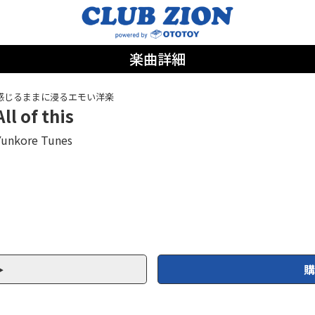
楽曲詳細
感じるままに浸るエモい洋楽
All of this
Yunkore Tunes
購