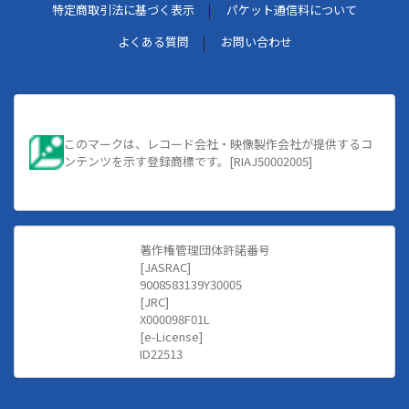
特定商取引法に基づく表示
パケット通信料について
よくある質問
お問い合わせ
このマークは、レコード会社・映像製作会社が提供するコ
ンテンツを示す登録商標です。[RIAJ50002005]
著作権管理団体許諾番号
[JASRAC]
9008583139Y30005
[JRC]
X000098F01L
[e-License]
ID22513