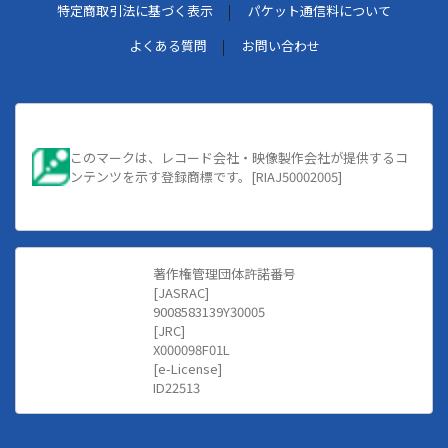
特定商取引法に基づく表示
パケット通信料について
よくある質問
お問い合わせ
このマークは、レコード会社・映像製作会社が提供するコ
ンテンツを示す登録商標です。[RIAJ50002005]
著作権管理団体許諾番号
[JASRAC]
9008583139Y30005
[JRC]
X000098F01L
[e-License]
ID22513