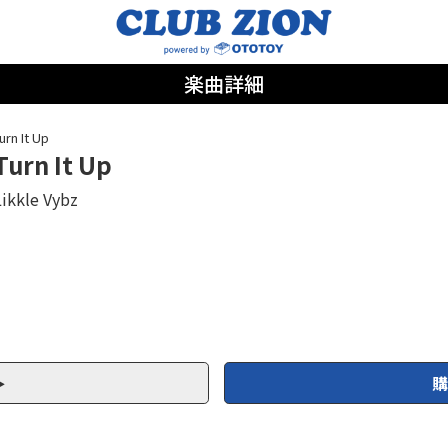
楽曲詳細
urn It Up
Turn It Up
Likkle Vybz
購