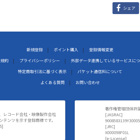
シェア
新規登録
ポイント購入
登録情報変更
用規約
プライバシーポリシー
外部データ連携しているサービスにつ
特定商取引法に基づく表示
パケット通信料について
よくある質問
お問い合わせ
著作権管理団体許
、レコード会社・映像製作会社
[JASRAC]
ンテンツを示す登録商標です。
9008583139Y30005
5]
[JRC]
X000098F01L
[e-License]