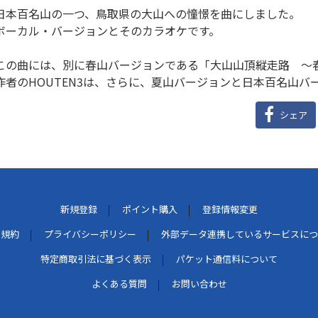
日本百名山の一つ、鳥取県の大山への憧憬を曲にしました。
ボーカル・バージョンとそのカラオケです。
この曲には、別に春山バージョンである「大山山頂縦走路 ～
作者のHOUTEN3は、さらに、夏山バージョンと日本百名山バ
シェア
新規登録
ポイント購入
登録情報変更
用規約
プライバシーポリシー
外部データ連携しているサービスにつ
特定商取引法に基づく表示
パケット通信料について
よくある質問
お問い合わせ