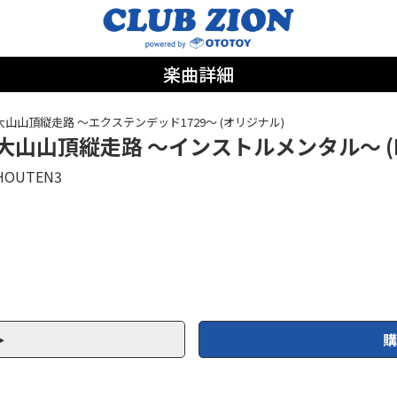
楽曲詳細
大山山頂縦走路 ～エクステンデッド1729～ (オリジナル)
大山山頂縦走路 ～インストルメンタル～ (Ka
HOUTEN3
購