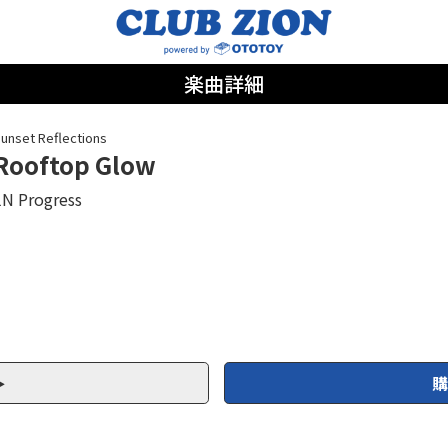
楽曲詳細
unset Reflections
Rooftop Glow
1N Progress
購