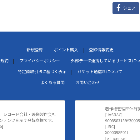
シェア
新規登録
ポイント購入
登録情報変更
用規約
プライバシーポリシー
外部データ連携しているサービスにつ
特定商取引法に基づく表示
パケット通信料について
よくある質問
お問い合わせ
著作権管理団体許
、レコード会社・映像製作会社
[JASRAC]
ンテンツを示す登録商標です。
9008583139Y30005
5]
[JRC]
X000098F01L
[e-License]