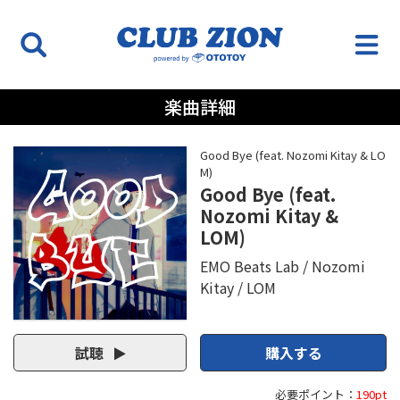
楽曲詳細
Good Bye (feat. Nozomi Kitay & LO
M)
Good Bye (feat.
Nozomi Kitay &
LOM)
EMO Beats Lab
Nozomi
Kitay
LOM
試聴
購入する
必要ポイント：
190pt