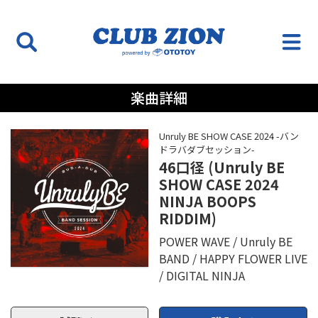
楽曲詳細
Unruly BE SHOW CASE 2024 -バン
ドラバダブセッション-
46口径 (Unruly BE
SHOW CASE 2024
NINJA BOOPS
RIDDIM)
POWER WAVE
Unruly BE
BAND
HAPPY FLOWER LIVE
DIGITAL NINJA