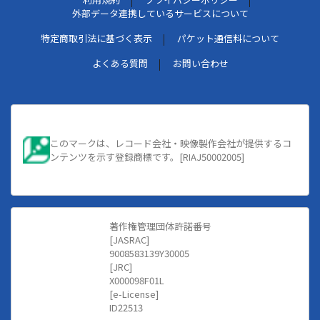
外部データ連携しているサービスについて
特定商取引法に基づく表示
パケット通信料について
よくある質問
お問い合わせ
このマークは、レコード会社・映像製作会社が提供するコ
ンテンツを示す登録商標です。[RIAJ50002005]
著作権管理団体許諾番号
[JASRAC]
9008583139Y30005
[JRC]
X000098F01L
[e-License]
ID22513