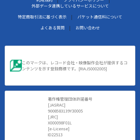
外部データ連携しているサービスについて
特定商取引法に基づく表示
パケット通信料について
よくある質問
お問い合わせ
このマークは、レコード会社・映像製作会社が提供するコ
ンテンツを示す登録商標です。[RIAJ50002005]
著作権管理団体許諾番号
[JASRAC]
9008583139Y30005
[JRC]
X000098F01L
[e-License]
ID22513