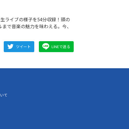
極上の生ライブの様子を54分収録！頭の
ルまで音楽の魅力を味わえる。今、
ツイート
LINEで送る
いて