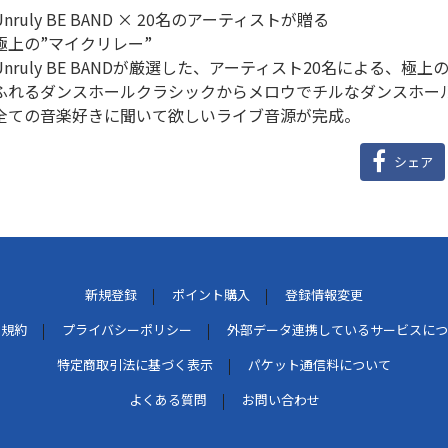
Unruly BE BAND × 20名のアーティストが贈る
極上の”マイクリレー”
Unruly BE BANDが厳選した、アーティスト20名による、
ふれるダンスホールクラシックからメロウでチルなダンスホー
全ての音楽好きに聞いて欲しいライブ音源が完成。
シェア
新規登録
ポイント購入
登録情報変更
用規約
プライバシーポリシー
外部データ連携しているサービスにつ
特定商取引法に基づく表示
パケット通信料について
よくある質問
お問い合わせ