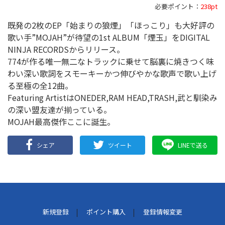
必要ポイント：
238pt
既発の2枚のEP「始まりの狼煙」「ほっこり」も大好評の
歌い手”MOJAH”が待望の1st ALBUM「煙玉」をDIGITAL
NINJA RECORDSからリリース。
774が作る唯一無二なトラックに乗せて脳裏に焼きつく味
わい深い歌詞をスモーキーかつ伸びやかな歌声で歌い上げ
る至極の全12曲。
Featuring ArtistはONEDER,RAM HEAD,TRASH,武と馴染み
の深い盟友達が揃っている。
MOJAH最高傑作ここに誕生。
シェア
ツイート
LINEで送る
新規登録
ポイント購入
登録情報変更