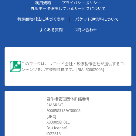
利用規約
プライバシーポリシー
外部データ連携しているサービスについて
特定商取引法に基づく表示
パケット通信料について
よくある質問
お問い合わせ
このマークは、レコード会社・映像製作会社が提供するコ
ンテンツを示す登録商標です。[RIAJ50002005]
著作権管理団体許諾番号
[JASRAC]
9008583139Y30005
[JRC]
X000098F01L
[e-License]
ID22513