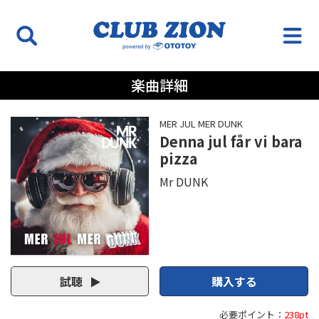
楽曲詳細
MER JUL MER DUNK
Denna jul får vi bara
pizza
Mr DUNK
試聴
購入する
必要ポイント：
238pt