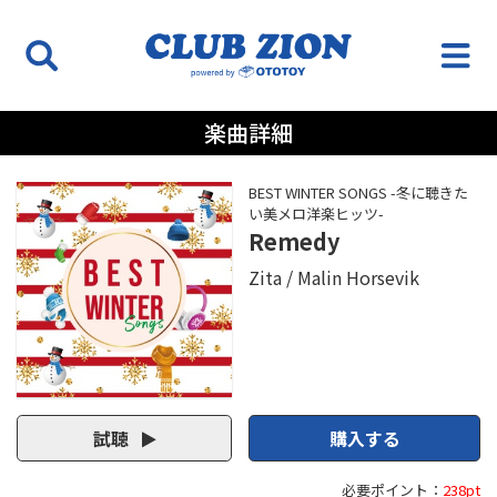
楽曲詳細
BEST WINTER SONGS -冬に聴きた
い美メロ洋楽ヒッツ-
Remedy
Zita
Malin Horsevik
試聴
購入する
必要ポイント：
238pt