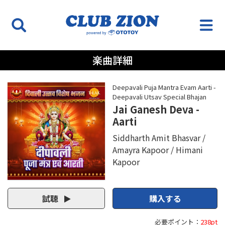
楽曲詳細
Deepavali Puja Mantra Evam Aarti -
Deepavali Utsav Special Bhajan
Jai Ganesh Deva -
Aarti
Siddharth Amit Bhasvar
Amayra Kapoor
Himani
Kapoor
試聴
購入する
必要ポイント：
238pt