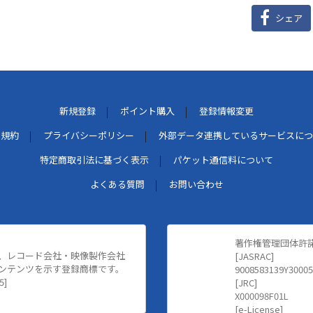
シェア
新規登録
ポイント購入
登録情報変更
用規約
プライバシーポリシー
外部データ連携しているサービスにつ
特定商取引法に基づく表示
パケット通信料について
よくある質問
お問い合わせ
著作権管理団体許
、レコード会社・映像製作会社
[JASRAC]
ンテンツを示す登録商標です。
9008583139Y30005
5]
[JRC]
X000098F01L
[e-License]