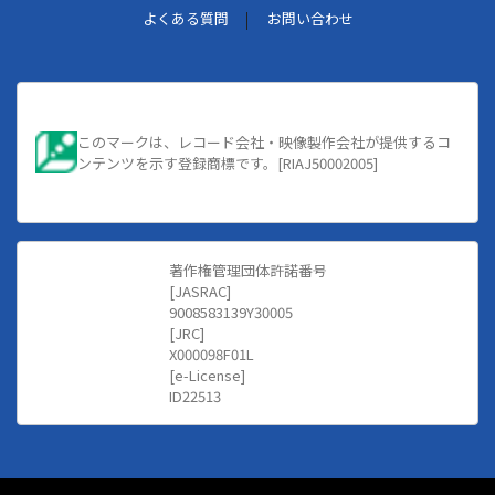
よくある質問
お問い合わせ
このマークは、レコード会社・映像製作会社が提供するコ
ンテンツを示す登録商標です。[RIAJ50002005]
著作権管理団体許諾番号
[JASRAC]
9008583139Y30005
[JRC]
X000098F01L
[e-License]
ID22513