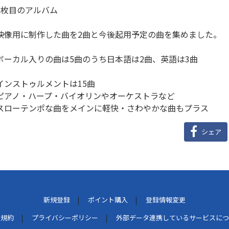
2枚目のアルバム
映像用に制作した曲を2曲と今後起用予定の曲を集めました。
ボーカル入りの曲は5曲のうち日本語は2曲、英語は3曲
インストゥルメントは15曲
ピアノ・ハープ・バイオリンやオーケストラなど
スローテンポな曲をメインに軽快・さわやかな曲もプラス
シェア
新規登録
ポイント購入
登録情報変更
用規約
プライバシーポリシー
外部データ連携しているサービスにつ