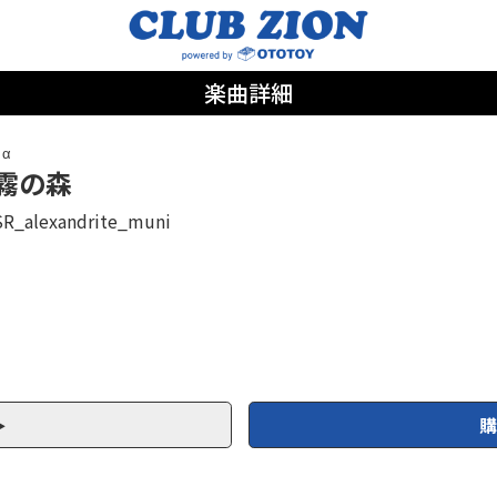
楽曲詳細
. α
霧の森
SR_alexandrite_muni
購