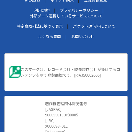
利用規約
プライバシーポリシー
外部データ連携しているサービスについて
特定商取引法に基づく表示
パケット通信料について
よくある質問
お問い合わせ
このマークは、レコード会社・映像製作会社が提供するコ
ンテンツを示す登録商標です。[RIAJ50002005]
著作権管理団体許諾番号
[JASRAC]
9008583139Y30005
[JRC]
X000098F01L
[e-License]