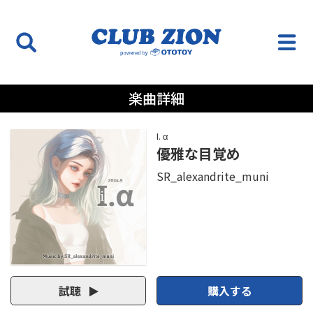
楽曲詳細
I. α
優雅な目覚め
SR_alexandrite_muni
試聴
購入する