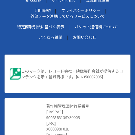
利用規約
プライバシーポリシー
外部データ連携しているサービスについて
特定商取引法に基づく表示
パケット通信料について
よくある質問
お問い合わせ
このマークは、レコード会社・映像製作会社が提供するコ
ンテンツを示す登録商標です。[RIAJ50002005]
著作権管理団体許諾番号
[JASRAC]
9008583139Y30005
[JRC]
X000098F01L
[e-License]