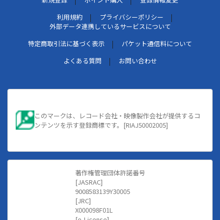
利用規約
プライバシーポリシー
外部データ連携しているサービスについて
特定商取引法に基づく表示
パケット通信料について
よくある質問
お問い合わせ
このマークは、レコード会社・映像製作会社が提供するコ
ンテンツを示す登録商標です。[RIAJ50002005]
著作権管理団体許諾番号
[JASRAC]
9008583139Y30005
[JRC]
X000098F01L
[e-License]