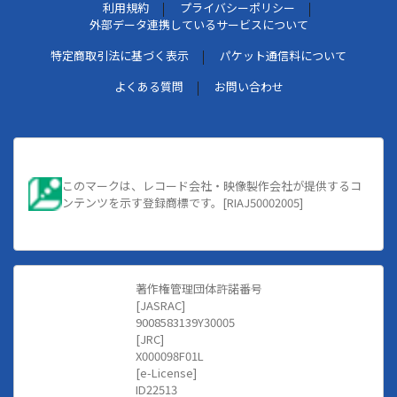
利用規約
プライバシーポリシー
外部データ連携しているサービスについて
特定商取引法に基づく表示
パケット通信料について
よくある質問
お問い合わせ
このマークは、レコード会社・映像製作会社が提供するコ
ンテンツを示す登録商標です。[RIAJ50002005]
著作権管理団体許諾番号
[JASRAC]
9008583139Y30005
[JRC]
X000098F01L
[e-License]
ID22513