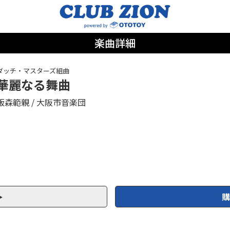
楽曲詳細
ダッチ・マスターズ組曲
華麗なる舞曲
飯森範親
大阪市音楽団
購