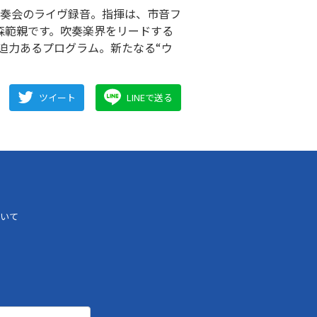
期演奏会のライヴ録音。指揮は、市音フ
森範親です。吹奏楽界をリードする
迫力あるプログラム。新たなる“ウ
ツイート
LINEで送る
いて