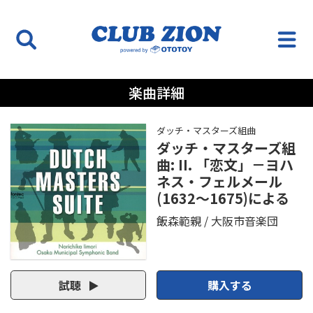
楽曲詳細
ダッチ・マスターズ組曲
ダッチ・マスターズ組
曲: II. 「恋文」－ヨハ
ネス・フェルメール
(1632～1675)による
飯森範親
大阪市音楽団
試聴
購入する