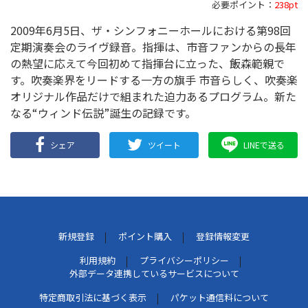
必要ポイント：
238pt
2009年6月5日、ザ・シンフォニーホールにおける第98回
定期演奏会のライヴ録音。指揮は、市音ファンからの長年
の熱望に応えて今回初めて指揮台に立った、飯森範親で
す。吹奏楽界をリードする一方の旗手 市音らしく、吹奏楽
オリジナル作品だけで組まれた迫力あるプログラム。新た
なる“ウィンド伝説”誕生の記録です。
シェア
ツイート
LINEで送る
新規登録
ポイント購入
登録情報変更
利用規約
プライバシーポリシー
外部データ連携しているサービスについて
特定商取引法に基づく表示
パケット通信料について