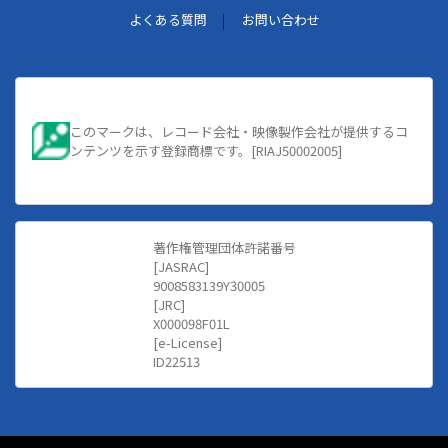
よくある質問
お問い合わせ
このマークは、レコード会社・映像製作会社が提供するコ
ンテンツを示す登録商標です。[RIAJ50002005]
著作権管理団体許諾番号
[JASRAC]
9008583139Y30005
[JRC]
X000098F01L
[e-License]
ID22513