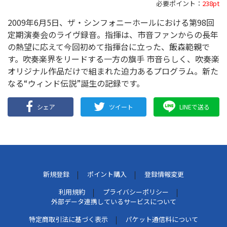
必要ポイント：
238pt
2009年6月5日、ザ・シンフォニーホールにおける第98回
定期演奏会のライヴ録音。指揮は、市音ファンからの長年
の熱望に応えて今回初めて指揮台に立った、飯森範親で
す。吹奏楽界をリードする一方の旗手 市音らしく、吹奏楽
オリジナル作品だけで組まれた迫力あるプログラム。新た
なる“ウィンド伝説”誕生の記録です。
シェア
ツイート
LINEで送る
新規登録
ポイント購入
登録情報変更
利用規約
プライバシーポリシー
外部データ連携しているサービスについて
特定商取引法に基づく表示
パケット通信料について