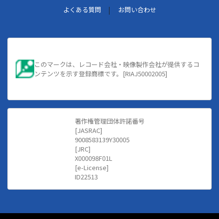
よくある質問
お問い合わせ
このマークは、レコード会社・映像製作会社が提供するコ
ンテンツを示す登録商標です。[RIAJ50002005]
著作権管理団体許諾番号
[JASRAC]
9008583139Y30005
[JRC]
X000098F01L
[e-License]
ID22513