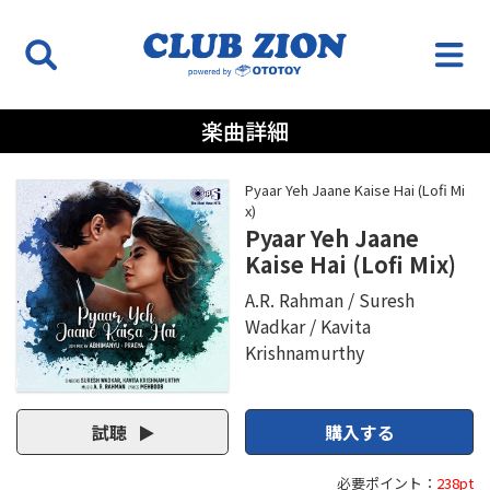
楽曲詳細
Pyaar Yeh Jaane Kaise Hai (Lofi Mi
x)
Pyaar Yeh Jaane
Kaise Hai (Lofi Mix)
A.R. Rahman
Suresh
Wadkar
Kavita
Krishnamurthy
試聴
購入する
必要ポイント：
238pt