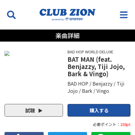
楽曲詳細
BAD HOP WORLD DELUXE
BAT MAN (feat.
Benjazzy, Tiji Jojo,
Bark & Vingo)
BAD HOP
Benjazzy
Tiji
Jojo
Bark
Vingo
試聴
購入する
必要ポイント：
238pt