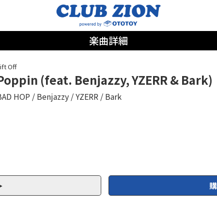
楽曲詳細
ift Off
Poppin (feat. Benjazzy, YZERR & Bark)
BAD HOP
Benjazzy
YZERR
Bark
購