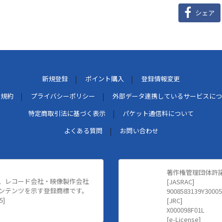
シェア
新規登録
ポイント購入
登録情報変更
用規約
プライバシーポリシー
外部データ連携しているサービスにつ
特定商取引法に基づく表示
パケット通信料について
よくある質問
お問い合わせ
著作権管理団体許
、レコード会社・映像製作会社
[JASRAC]
ンテンツを示す登録商標です。
9008583139Y30005
5]
[JRC]
X000098F01L
[e-License]