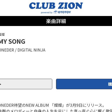
楽曲詳細
燦燦
MY SONG
ONEDER
DIGITAL NINJA
購
ONEDER待望のNEW ALBUM 「燦燦」が3月9日にリリース。
抜群のメロディーと自身の人生を元にした真っ直ぐ心に響く歌