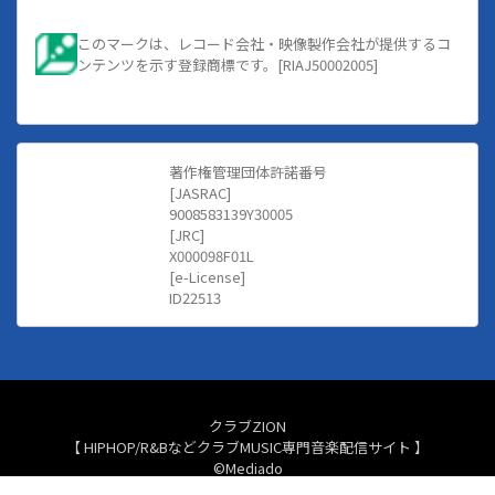
このマークは、レコード会社・映像製作会社が提供するコ
ンテンツを示す登録商標です。[RIAJ50002005]
著作権管理団体許諾番号
[JASRAC]
9008583139Y30005
[JRC]
X000098F01L
[e-License]
ID22513
クラブZION
【 HIPHOP/R&BなどクラブMUSIC専門音楽配信サイト 】
©Mediado