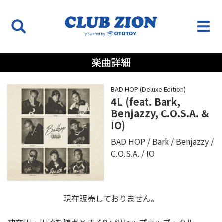
楽曲詳細
BAD HOP (Deluxe Edition)
4L (feat. Bark,
Benjazzy, C.O.S.A. &
IO)
BAD HOP
Bark
Benjazzy
C.O.S.A.
IO
現在販売しておりません。